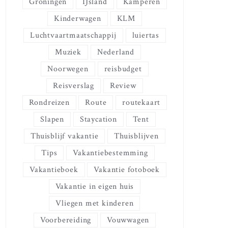
Groningen
IJsland
Kamperen
Kinderwagen
KLM
Luchtvaartmaatschappij
luiertas
Muziek
Nederland
Noorwegen
reisbudget
Reisverslag
Review
Rondreizen
Route
routekaart
Slapen
Staycation
Tent
Thuisblijf vakantie
Thuisblijven
Tips
Vakantiebestemming
Vakantieboek
Vakantie fotoboek
Vakantie in eigen huis
Vliegen met kinderen
Voorbereiding
Vouwwagen