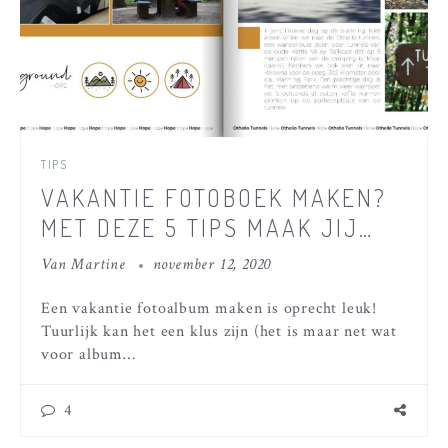
TIPS
VAKANTIE FOTOBOEK MAKEN?
MET DEZE 5 TIPS MAAK JIJ
ZELF EEN FANTASTISCH
Van
Martine
november 12, 2020
FOTOALBUM!
Een vakantie fotoalbum maken is oprecht leuk!
Tuurlijk kan het een klus zijn (het is maar net wat
voor album…
4