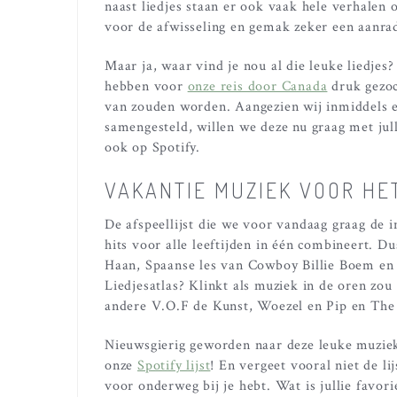
naast liedjes staan er ook vaak hele verhalen
voor de afwisseling en gemak zeker een aanra
Maar ja, waar vind je nou al die leuke liedje
hebben voor
onze reis door Canada
druk gezoch
van zouden worden. Aangezien wij inmiddels e
samengesteld, willen we deze nu graag met jul
ook op Spotify.
VAKANTIE MUZIEK VOOR HE
De afspeellijst die we voor vandaag graag de in
hits voor alle leeftijden in één combineert. D
Haan, Spaanse les van Cowboy Billie Boem en 
Liedjesatlas? Klinkt als muziek in de oren zo
andere V.O.F de Kunst, Woezel en Pip en The P
Nieuwsgierig geworden naar deze leuke muziek
onze
Spotify lijst
! En vergeet vooral niet de lij
voor onderweg bij je hebt. Wat is jullie fav