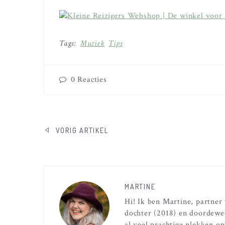
Tags:
Muziek
Tips
0
Reacties
BERICHT
VORIG ARTIKEL
NAVIGATIE
MARTINE
Hi! Ik ben Martine, partne
dochter (2018) en doordewe
al veel prachtige plekken op