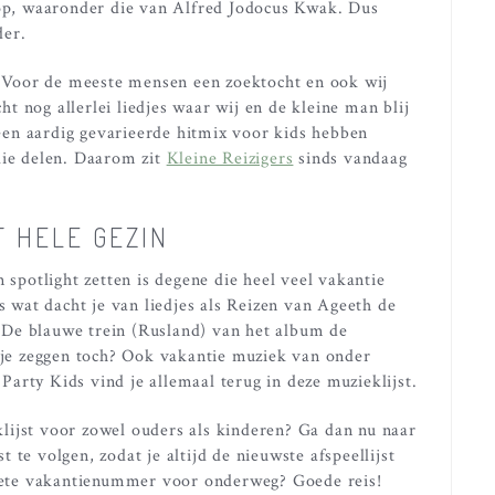
 op, waaronder die van Alfred Jodocus Kwak. Dus
der.
s? Voor de meeste mensen een zoektocht en ook wij
t nog allerlei liedjes waar wij en de kleine man blij
en aardig gevarieerde hitmix voor kids hebben
lie delen. Daarom zit
Kleine Reizigers
sinds vandaag
T HELE GEZIN
 spotlight zetten is degene die heel veel vakantie
us wat dacht je van liedjes als Reizen van Ageeth de
De blauwe trein (Rusland) van het album de
u je zeggen toch? Ook vakantie muziek van onder
arty Kids vind je allemaal terug in deze muzieklijst.
lijst voor zowel ouders als kinderen? Ga dan nu naar
st te volgen, zodat je altijd de nieuwste afspeellijst
oriete vakantienummer voor onderweg? Goede reis!