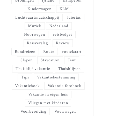
Groningen
IJsland
Kamperen
Kinderwagen
KLM
Luchtvaartmaatschappij
luiertas
Muziek
Nederland
Noorwegen
reisbudget
Reisverslag
Review
Rondreizen
Route
routekaart
Slapen
Staycation
Tent
Thuisblijf vakantie
Thuisblijven
Tips
Vakantiebestemming
Vakantieboek
Vakantie fotoboek
Vakantie in eigen huis
Vliegen met kinderen
Voorbereiding
Vouwwagen