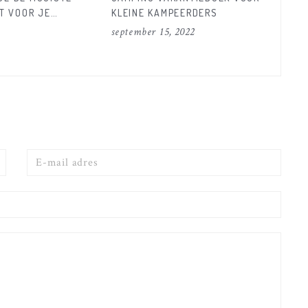
T VOOR JE
KLEINE KAMPEERDERS
PERF
MAAKT!
KIND
september 15, 2022
februa
E-
mail