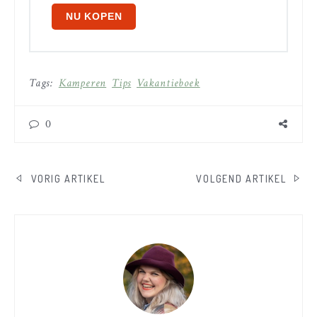
NU KOPEN
Tags:
Kamperen
Tips
Vakantieboek
0
BERICHT
VORIG ARTIKEL
VOLGEND ARTIKEL
NAVIGATIE