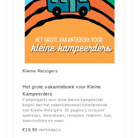
Kleine Reizigers
Het grote vakantieboek voor Kleine
Kampeerders
Campingpret voor jouw kleine kampeerder
begint met het vakantieboek/activiteitenboek
van Kleine Reizigers. 50 pagina’s inclusief
spelletjes, kleurplaten, recepten, rekenen, taal,
speurtochten en meer.
€19,90
PAPERBACK