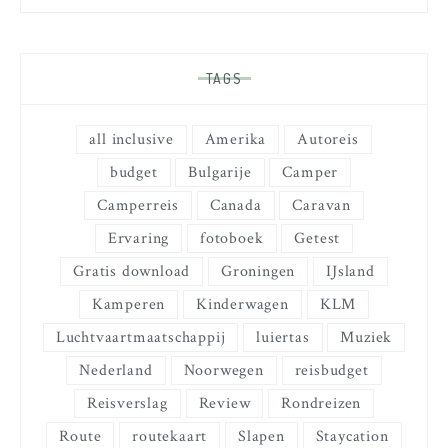
TAGS
all inclusive
Amerika
Autoreis
budget
Bulgarije
Camper
Camperreis
Canada
Caravan
Ervaring
fotoboek
Getest
Gratis download
Groningen
IJsland
Kamperen
Kinderwagen
KLM
Luchtvaartmaatschappij
luiertas
Muziek
Nederland
Noorwegen
reisbudget
Reisverslag
Review
Rondreizen
Route
routekaart
Slapen
Staycation