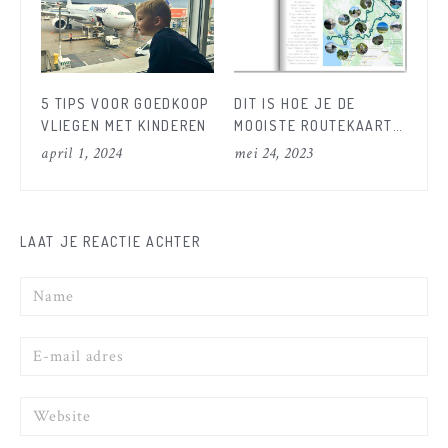
5 TIPS VOOR GOEDKOOP
DIT IS HOE JE DE
CA
VLIEGEN MET KINDEREN
MOOISTE ROUTEKAART
NO
VOOR JE FOTOBOEK
KI
april 1, 2024
mei 24, 2023
maa
MAAKT!
AF
WE
NO
LAAT JE REACTIE ACHTER
Naam
E-
mail
Website