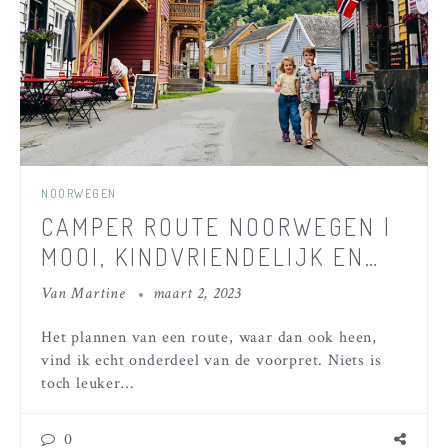
NOORWEGEN
CAMPER ROUTE NOORWEGEN |
MOOI, KINDVRIENDELIJK EN
AFWISSELEND – 2 TOT 3
Van
Martine
maart 2, 2023
WEKEN DOOR NOORWEGEN
Het plannen van een route, waar dan ook heen,
vind ik echt onderdeel van de voorpret. Niets is
toch leuker…
0