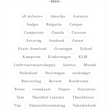
TAGS
all inclusive
Amerika
Autoreis
budget
Bulgarije
Camper
Camperreis
Canada
Caravan
Ervaring
fotoboek
Getest
Gratis download
Groningen
IJsland
Kamperen
Kinderwagen
KLM
Luchtvaartmaatschappij
luiertas
Muziek
Nederland
Noorwegen
reisbudget
Reisverslag
Review
Rondreizen
Route
routekaart
Slapen
Staycation
Tent
Thuisblijf vakantie
Thuisblijven
Tips
Vakantiebestemming
Vakantieboek