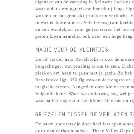
eigenaar van de camping in Kelowna had ons e
waaronder deze agrarische boerderij langs hi
worden er huisgemaakt producten verkocht. He
in wat er buitenom is. Vele levensgrote beeld
en een wandelpad voor geiten sieren het terrei
geiten lopen namelijk ook over een hoge brug.
MAGIE VOOR DE KLEINTJES
De rit verder naar Revelstoke is ook de moeit
bergachtiger, wat prachtig is om te zien. Dicht
plekken om heen te gaan met je gezin. Zo heb
Revelstoke ligt. 350 figuren en de hoogste en
magische sferen. Aangezien onze kleine man nu
Volgende keer! Waar we onderweg nog wel gest
waarna het nog maar een kleine 20 minuten rij
GRIEZELEN TUSSEN DE VERLATEN 
De naam spookstadje doet heel iets spannends
dorp van verlaten huisjes. Three Valley Gaps