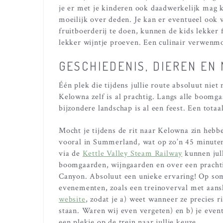
je er met je kinderen ook daadwerkelijk mag 
moeilijk over deden. Je kan er eventueel ook 
fruitboerderij te doen, kunnen de kids lekker f
lekker wijntje proeven. Een culinair verwenm
GESCHIEDENIS, DIEREN EN
Één plek die tijdens jullie route absoluut nie
Kelowna zelf is al prachtig. Langs alle boomg
bijzondere landschap is al een feest. Een tot
Mocht je tijdens de rit naar Kelowna zin hebb
vooral in Summerland, wat op zo’n 45 minuten
via de
Kettle Valley Steam Railway
kunnen jul
boomgaarden, wijngaarden en over een pracht
Canyon. Absoluut een unieke ervaring! Op som
evenementen, zoals een treinoverval met aans
website
, zodat je a) weet wanneer ze precies r
staan. Waren wij even vergeten) en b) je even
een plekje op de trein naar jullie keuze.