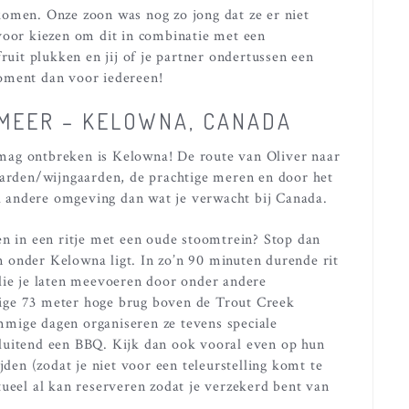
komen. Onze zoon was nog zo jong dat ze er niet
voor kiezen om dit in combinatie met een
ruit plukken en jij of je partner ondertussen een
oment dan voor iedereen!
 MEER – KELOWNA, CANADA
t mag ontbreken is Kelowna! De route van Oliver naar
aarden/wijngaarden, de prachtige meren en door het
aal andere omgeving dan wat je verwacht bij Canada.
en in een ritje met een oude stoomtrein? Stop dan
 onder Kelowna ligt. In zo’n 90 minuten durende rit
lie je laten meevoeren door onder andere
ige 73 meter hoge brug boven de Trout Creek
mige dagen organiseren ze tevens speciale
luitend een BBQ. Kijk dan ook vooral even op hun
ijden (zodat je niet voor een teleurstelling komt te
tueel al kan reserveren zodat je verzekerd bent van