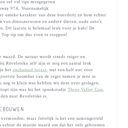
en vel vol tips meegegeven
ghway 97A. Voornamelijk
t unieke karakter van deze boerderij zit hem echter
en van dinosaurussen en andere dieren, oude auto’s
n. Dit laatste is helemaal leuk voor je kids! De
 Top tip om dus even te stoppen!
e waard. De natuur wordt steeds ruiger en
bij Revelstoke zelf zijn er nog een aantal leuk
 je het
enchanted forest
, wat een half uur voor
 grootste boomhut van de regio nemen je mee in
 nog te klein was hebben wij deze over geslagen.
opt zijn was bij het spookstadje
Three Valley Gap
,
den naar Revelstoke is.
GEBOUWEN
 vermoeden, maar feitelijk is het een samengesteld
 is echter de moeite waard om dat het vele gebouwen