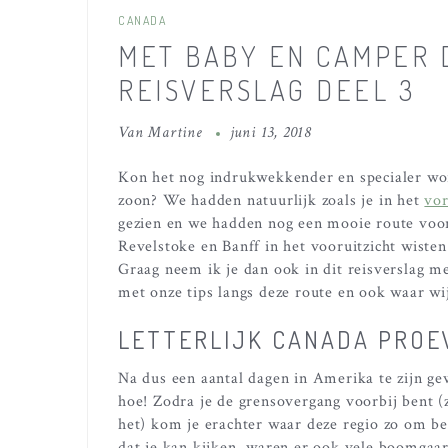
CANADA
MET BABY EN CAMPER 
REISVERSLAG DEEL 3
Van
Martine
juni 13, 2018
Kon het nog indrukwekkender en specialer wo
zoon? We hadden natuurlijk zoals je in het
vor
gezien en we hadden nog een mooie route voor
Revelstoke en Banff in het vooruitzicht wiste
Graag neem ik je dan ook in dit reisverslag m
met onze tips langs deze route en ook waar wi
LETTERLIJK CANADA PROEV
Na dus een aantal dagen in Amerika te zijn g
hoe! Zodra je de grensovergang voorbij bent (zo
het) kom je erachter waar deze regio zo om be
dat je kan kijken, waren er ook vele boomgaard