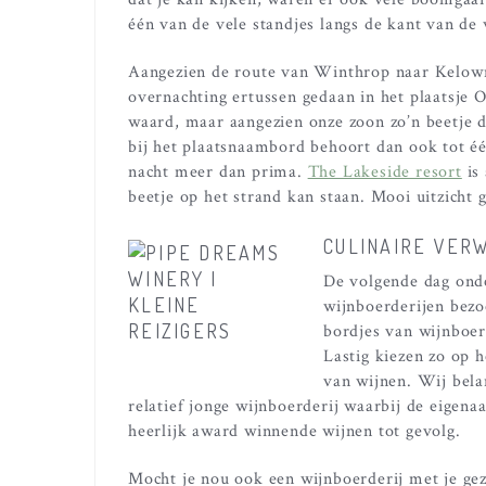
één van de vele standjes langs de kant van de w
Aangezien de route van Winthrop naar Kelown
overnachting ertussen gedaan in het plaatsje Ol
waard, maar aangezien onze zoon zo’n beetje d
bij het plaatsnaambord behoort dan ook tot é
nacht meer dan prima.
The Lakeside resort
is
beetje op het strand kan staan. Mooi uitzicht
CULINAIRE VERW
De volgende dag ond
wijnboerderijen bezoc
bordjes van wijnboer
Lastig kiezen zo op h
van wijnen. Wij bela
relatief jonge wijnboerderij waarbij de eige
heerlijk award winnende wijnen tot gevolg.
Mocht je nou ook een wijnboerderij met je ge