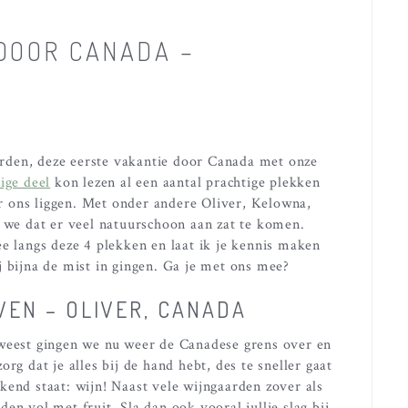
DOOR CANADA –
rden, deze eerste vakantie door Canada met onze
ige deel
kon lezen al een aantal prachtige plekken
 ons liggen. Met onder andere Oliver, Kelowna,
n we dat er veel natuurschoon aan zat te komen.
ee langs deze 4 plekken en laat ik je kennis maken
j bijna de mist in gingen. Ga je met ons mee?
EN – OLIVER, CANADA
eweest gingen we nu weer de Canadese grens over en
rg dat je alles bij de hand hebt, des te sneller gaat
kend staat: wijn! Naast vele wijngaarden zover als
en vol met fruit. Sla dan ook vooral jullie slag bij