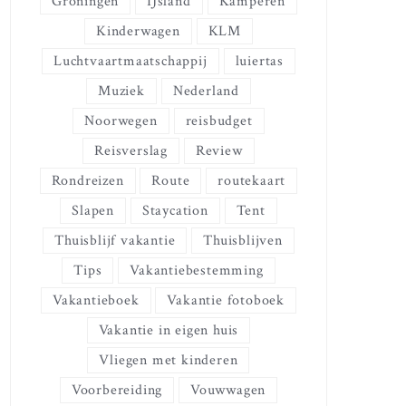
Groningen
IJsland
Kamperen
Kinderwagen
KLM
Luchtvaartmaatschappij
luiertas
Muziek
Nederland
Noorwegen
reisbudget
Reisverslag
Review
Rondreizen
Route
routekaart
Slapen
Staycation
Tent
Thuisblijf vakantie
Thuisblijven
Tips
Vakantiebestemming
Vakantieboek
Vakantie fotoboek
Vakantie in eigen huis
Vliegen met kinderen
Voorbereiding
Vouwwagen