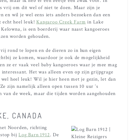
len, maar ik heb er een beetje een zwak voor. In
s vrij om dit wel of niet te doen. Maar zijn je
en en wil je wel eens iets anders bezoeken dan een
t echt heel leuk!
Kangaroo Creek Farm
in Lake
 Kelowna, is een boerderij waar naast kangoeroes
hazen worden gehouden.
ij rond te lopen en de dieren zo in hun eigen
chtbij ze komen, waardoor je ook de mogelijkheid
en ze er vaak veel baby kangoeroes waar je mee mag
 interessant. Het was alleen even op zijn grijpgrage
wel heel leuk! Wil je hier heen met je gezin, let dan
Ze zijn namelijk alleen open tussen 10 uur ‘s
en van de week, maar die tijden worden aangehouden
KE, CANADA
het Noorden, richting
tstop bij
Log Barn 1912
. De