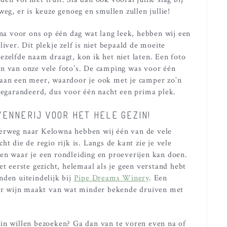
eg, er is keuze genoeg en smullen zullen jullie!
a voor ons op één dag wat lang leek, hebben wij een
iver. Dit plekje zelf is niet bepaald de moeite
ezelfde naam draagt, kon ik het niet laten. Een foto
én van onze vele foto’s. De camping was voor één
 aan een meer, waardoor je ook met je camper zo’n
 gegarandeerd, dus voor één nacht een prima plek.
ENNERIJ VOOR HET HELE GEZIN!
erweg naar Kelowna hebben wij één van de vele
ht die de regio rijk is. Langs de kant zie je vele
en waar je een rondleiding en proeverijen kan doen.
et eerste gezicht, helemaal als je geen verstand hebt
nden uiteindelijk bij
Pipe Dreams Winery
. Een
naar wijn maakt van wat minder bekende druiven met
zin willen bezoeken? Ga dan van te voren even na of