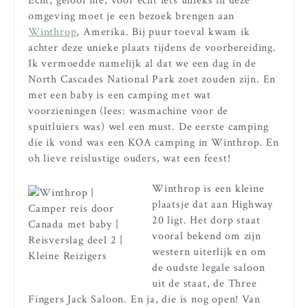
Echt, geloof me, voor echt iets unieks in deze
omgeving moet je een bezoek brengen aan
Winthrop
, Amerika. Bij puur toeval kwam ik
achter deze unieke plaats tijdens de voorbereiding.
Ik vermoedde namelijk al dat we een dag in de
North Cascades National Park zoet zouden zijn. En
met een baby is een camping met wat
voorzieningen (lees: wasmachine voor de
spuitluiers was) wel een must. De eerste camping
die ik vond was een KOA camping in Winthrop. En
oh lieve reislustige ouders, wat een feest!
Winthrop is een kleine
plaatsje dat aan Highway
20 ligt. Het dorp staat
vooral bekend om zijn
western uiterlijk en om
de oudste legale saloon
uit de staat, de Three
Fingers Jack Saloon. En ja, die is nog open! Van