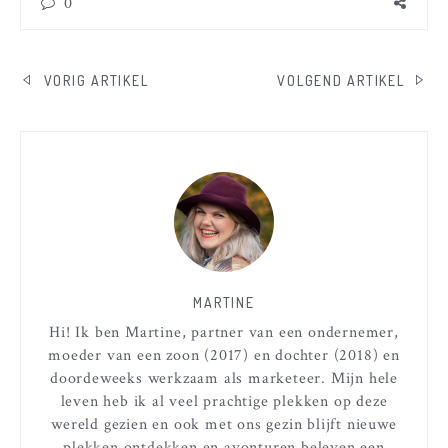
0
BERICHT
VORIG ARTIKEL
VOLGEND ARTIKEL
NAVIGATIE
MARTINE
Hi! Ik ben Martine, partner van een ondernemer,
moeder van een zoon (2017) en dochter (2018) en
doordeweeks werkzaam als marketeer. Mijn hele
leven heb ik al veel prachtige plekken op deze
wereld gezien en ook met ons gezin blijft nieuwe
plekken ontdekken en avonturen beleven een