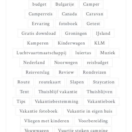
budget
Bulgarije
Camper
Camperreis
Canada
Caravan
Ervaring
fotoboek
Getest
Gratis download
Groningen
IJsland
Kamperen
Kinderwagen
KLM
Luchtvaartmaatschappij
luiertas
Muziek
Nederland
Noorwegen
reisbudget
Reisverslag
Review
Rondreizen
Route
routekaart
Slapen
Staycation
Tent
Thuisblijf vakantie
Thuisblijven
Tips
Vakantiebestemming
Vakantieboek
Vakantie fotoboek
Vakantie in eigen huis
Vliegen met kinderen
Voorbereiding
Vouwwagen
Vuurtje stoken camping