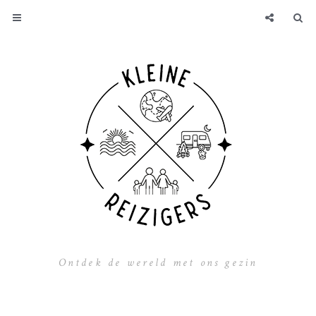
Ontdek de wereld met ons gezin