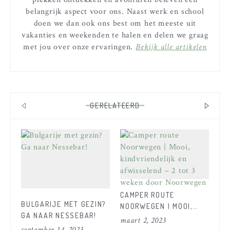
belangrijk aspect voor ons. Naast werk en school
doen we dan ook ons best om het meeste uit
vakanties en weekenden te halen en delen we graag
met jou over onze ervaringen.
Bekijk alle artikelen
GERELATEERD
CAMPER ROUTE
DE
BULGARIJE MET GEZIN?
NOORWEGEN | MOOI,
WI
GA NAAR NESSEBAR!
KINDVRIENDELIJK EN
NO
maart 2, 2023
feb
september 14, 2023
AFWISSELEND – 2 TOT 3
KI