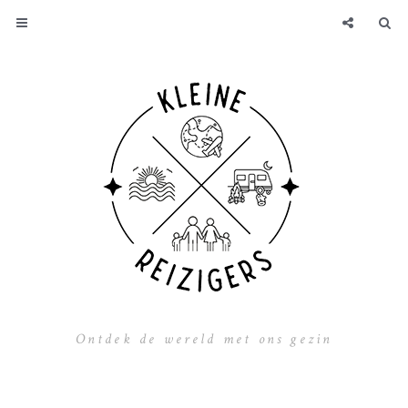
Ontdek de wereld met ons gezin