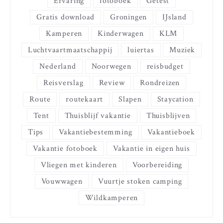
Ervaring
fotoboek
Getest
Gratis download
Groningen
IJsland
Kamperen
Kinderwagen
KLM
Luchtvaartmaatschappij
luiertas
Muziek
Nederland
Noorwegen
reisbudget
Reisverslag
Review
Rondreizen
Route
routekaart
Slapen
Staycation
Tent
Thuisblijf vakantie
Thuisblijven
Tips
Vakantiebestemming
Vakantieboek
Vakantie fotoboek
Vakantie in eigen huis
Vliegen met kinderen
Voorbereiding
Vouwwagen
Vuurtje stoken camping
Wildkamperen