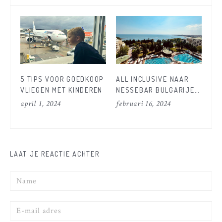
5 TIPS VOOR GOEDKOOP
ALL INCLUSIVE NAAR
BU
VLIEGEN MET KINDEREN
NESSEBAR BULGARIJE?
GA
DIT IS ONZE
april 1, 2024
februari 16, 2024
sep
ONVERGETELIJKE
ERVARING MET
CORENDON!
LAAT JE REACTIE ACHTER
Naam
E-
mail