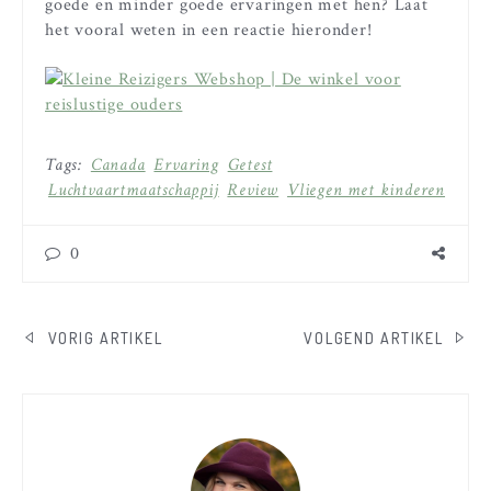
goede en minder goede ervaringen met hen? Laat
het vooral weten in een reactie hieronder!
Tags:
Canada
Ervaring
Getest
Luchtvaartmaatschappij
Review
Vliegen met kinderen
0
BERICHT
VORIG ARTIKEL
VOLGEND ARTIKEL
NAVIGATIE