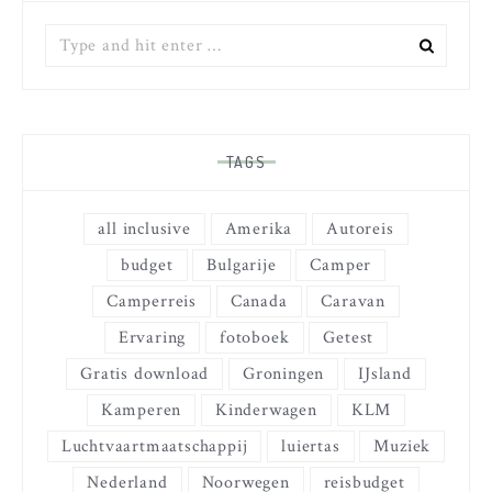
Zoek
naar:
TAGS
all inclusive
Amerika
Autoreis
budget
Bulgarije
Camper
Camperreis
Canada
Caravan
Ervaring
fotoboek
Getest
Gratis download
Groningen
IJsland
Kamperen
Kinderwagen
KLM
Luchtvaartmaatschappij
luiertas
Muziek
Nederland
Noorwegen
reisbudget